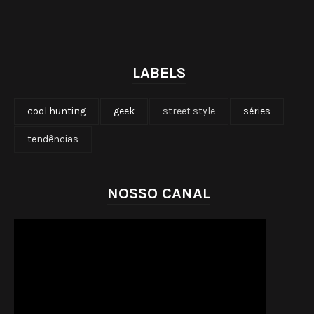
LABELS
cool hunting
geek
street style
séries
tendências
NOSSO CANAL