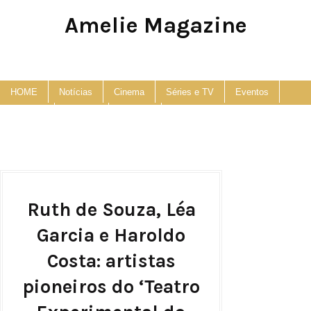
Amelie Magazine
Pop Culture, Fashion and Lifestyle Magazine
HOME
Notícias
Cinema
Séries e TV
Eventos
Podcast
Anuncie
Contato
Ruth de Souza, Léa
Garcia e Haroldo
Costa: artistas
pioneiros do ‘Teatro