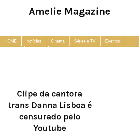
Amelie Magazine
Pop Culture, Fashion and Lifestyle Magazine
HOME
Notícias
Cinema
Séries e TV
Eventos
Podcast
Anuncie
Contato
Clipe da cantora
trans Danna Lisboa é
censurado pelo
Youtube