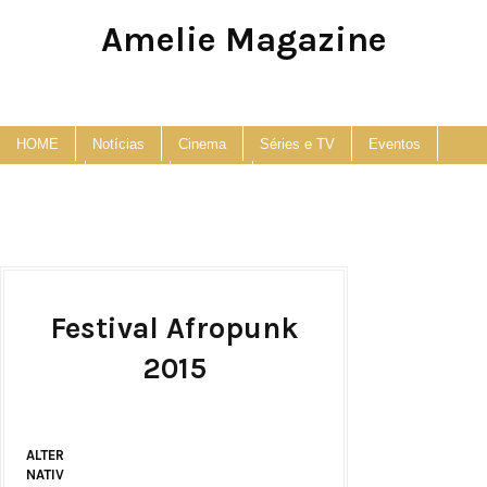
Amelie Magazine
Pop Culture, Fashion and Lifestyle Magazine
HOME
Notícias
Cinema
Séries e TV
Eventos
Podcast
Anuncie
Contato
Festival Afropunk
2015
ALTER
NATIV