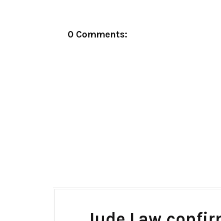
0 Comments:
Jude Law confir