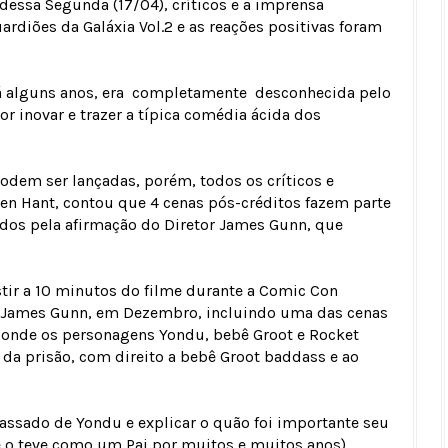
essa Segunda (17/04), críticos e a imprensa
ardiões da Galáxia Vol.2 e as reações positivas foram
 há alguns anos, era completamente desconhecida pelo
r inovar e trazer a típica comédia ácida dos
odem ser lançadas, porém, todos os críticos e
een Hant, contou que 4 cenas pós-créditos fazem parte
dos pela afirmação do Diretor James Gunn, que
stir a 10 minutos do filme durante a Comic Con
e James Gunn, em Dezembro, incluindo uma das cenas
l, onde os personagens Yondu, bebê Groot e Rocket
da prisão, com direito a bebê Groot baddass e ao
passado de Yondu e explicar o quão foi importante seu
e o teve como um Pai por muitos e muitos anos).