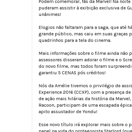
Podem comemorar, fãs da Marvel! Na noite d
puderam assistir à exibição exclusiva de Gu
unânimes!
Elogios não faltaram para a saga, que até
grande público, mas caiu em suas graças po
quadrinhos para a tela do cinema.
Mais informações sobre o filme ainda não p
assessores disseram adorar o filme e o Scr
do novo filme, mas todos foram surpreendi
garantiu 5 CENAS pós créditos!
Nós da Amélie tivemos o privilégio de assi
Experience 2016 (CCXP), com a presença d
de ação mais hilárias da história da Marve
Racoon, participam de uma escapada épica 
apito assustador de Yondu!
Esse novo título irá explorar mais sobre o 
papel na vida do protagonista Starlord (qu