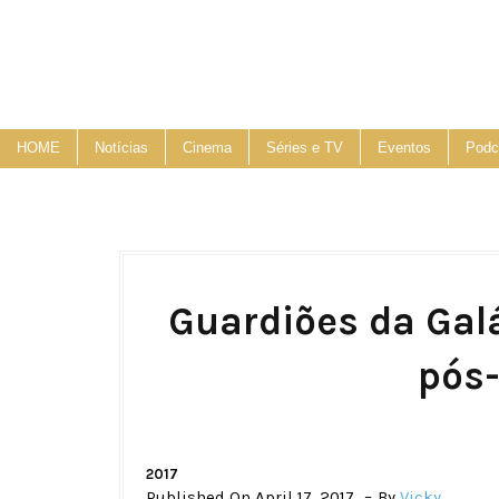
HOME
Notícias
Cinema
Séries e TV
Eventos
Podc
Guardiões da Galá
pós-
2017
Published On April 17, 2017
By
Vicky