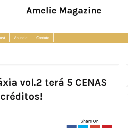
Amelie Magazine
Pop Culture, Fashion and Lifestyle Magazine
ast
Anuncie
Contato
xia vol.2 terá 5 CENAS
créditos!