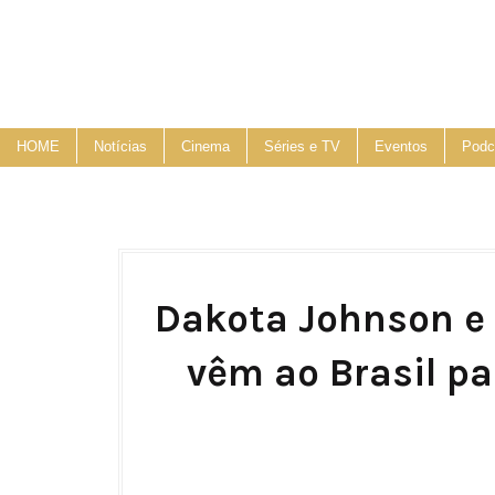
HOME
Notícias
Cinema
Séries e TV
Eventos
Podc
Dakota Johnson e a
vêm ao Brasil 