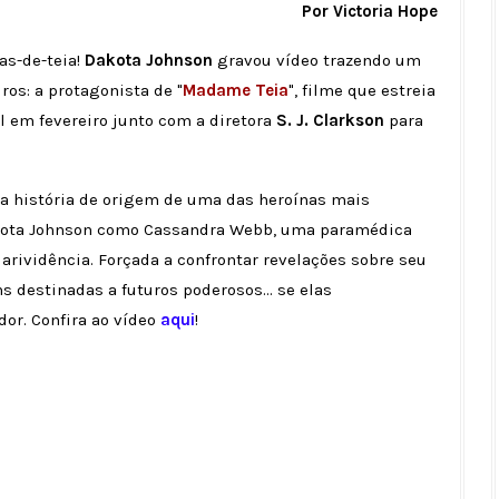
Por Victoria Hope
as-de-teia!
Dakota Johnson
gravou vídeo trazendo um
ros: a protagonista de "
Madame Teia
", filme que estreia
l em fevereiro junto com a diretora
S. J. Clarkson
para
 da história de origem de uma das heroínas mais
Dakota Johnson como Cassandra Webb, uma paramédica
arividência. Forçada a confrontar revelações sobre seu
s destinadas a futuros poderosos... se elas
or. Confira ao vídeo
aqui
!