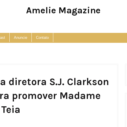
Amelie Magazine
Pop Culture, Fashion and Lifestyle Magazine
ast
Anuncie
Contato
 diretora S.J. Clarkson
para promover Madame
Teia