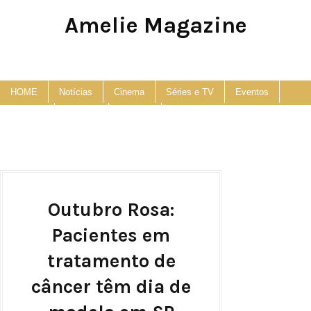
Amelie Magazine
Pop Culture, Fashion and Lifestyle Magazine
HOME
Notícias
Cinema
Séries e TV
Eventos
Podcast
Anuncie
Contato
Outubro Rosa:
Pacientes em
tratamento de
câncer têm dia de