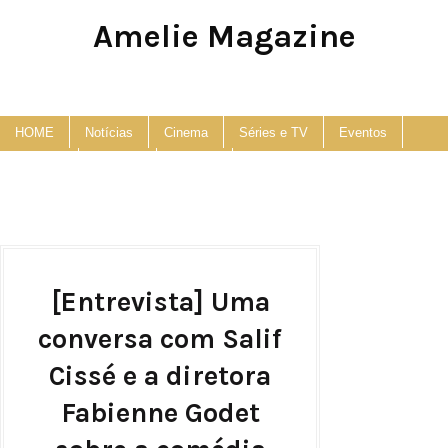
Amelie Magazine
Pop Culture, Fashion and Lifestyle Magazine
HOME
Notícias
Cinema
Séries e TV
Eventos
Podcast
Anuncie
Contato
[Entrevista] Uma
conversa com Salif
Cissé e a diretora
Fabienne Godet