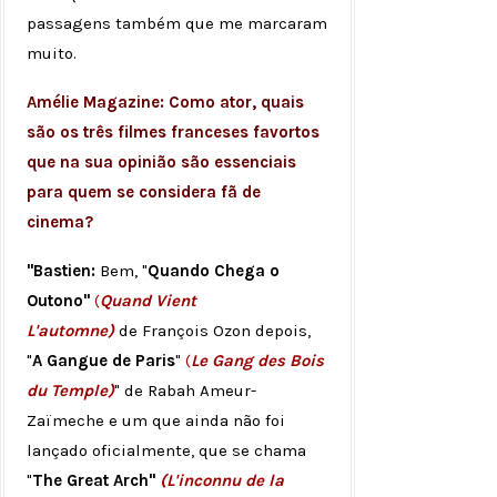
passagens também que me marcaram
muito.
Amélie Magazine: Como ator, quais
são os três filmes franceses favortos
que na sua opinião são essenciais
para quem se considera fã de
cinema?
"Bastien:
Bem, "
Quando Chega o
Outono"
(
Quand Vient
L'automne)
de François Ozon depois,
"
A Gangue de Paris
"
(
Le Gang des Bois
du Temple)
" de Rabah Ameur-
Zaïmeche e um que ainda não foi
lançado oficialmente, que se chama
"
The Great Arch"
(L'inconnu de la