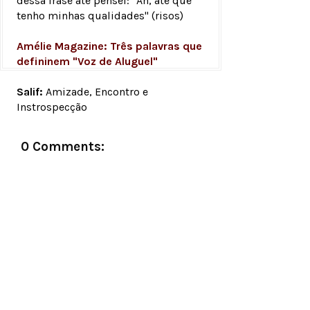
dessa frase até pensei: "Ah, até que
tenho minhas qualidades" (risos)
Amélie Magazine: Três palavras que
defininem "Voz de Aluguel"
Salif:
Amizade, Encontro e
Instrospecção
Fabienne:
As Artes, Música e a Graça!
0 Comments: