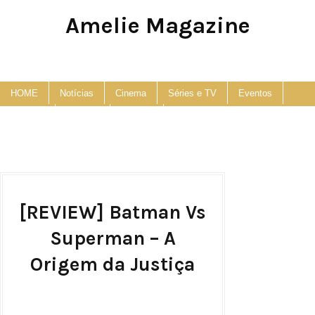
Amelie Magazine
Pop Culture, Fashion and Lifestyle Magazine
HOME
Notícias
Cinema
Séries e TV
Eventos
Podcast
Anuncie
Contato
[REVIEW] Batman Vs
Superman – A
Origem da Justiça