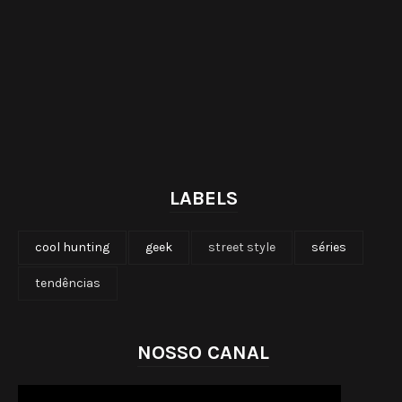
LABELS
cool hunting
geek
street style
séries
tendências
NOSSO CANAL