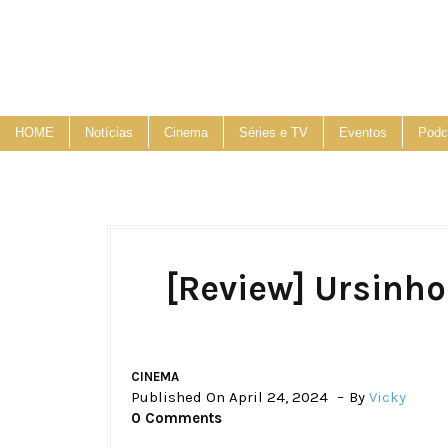
HOME
Notícias
Cinema
Séries e TV
Eventos
Podc
[Review] Ursinho
CINEMA
Published On April 24, 2024
By
Vicky
0 Comments