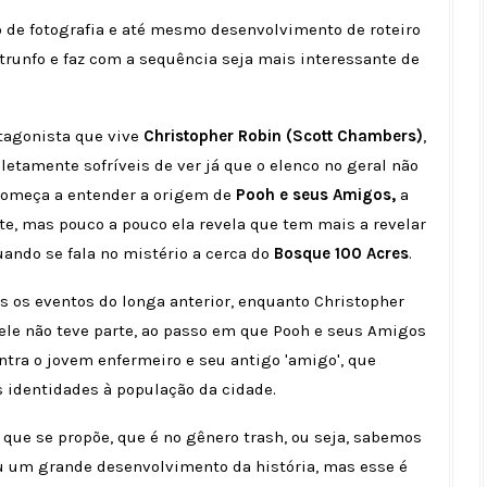
 de fotografia e até mesmo desenvolvimento de roteiro
 trunfo e faz com a sequência seja mais interessante de
tagonista que vive
Christopher Robin (Scott Chambers)
,
etamente sofríveis de ver já que o elenco no geral não
 começa a entender a origem de
Pooh e seus Amigos,
a
e, mas pouco a pouco ela revela que tem mais a revelar
ando se fala no mistério a cerca do
Bosque 100 Acres
.
s os eventos do longa anterior, enquanto Christopher
ele não teve parte, ao passo em que Pooh e seus Amigos
a o jovem enfermeiro e seu antigo 'amigo', que
as identidades à população da cidade.
o que se propõe, que é no gênero trash, ou seja, sabemos
 um grande desenvolvimento da história, mas esse é