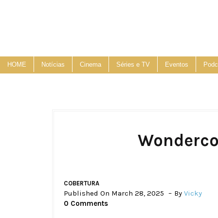
HOME
Notícias
Cinema
Séries e TV
Eventos
Podc
Wonderco
COBERTURA
Published On March 28, 2025
By
Vicky
0 Comments