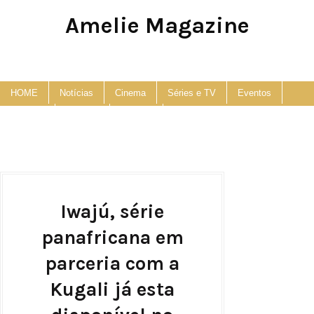
Amelie Magazine
Pop Culture, Fashion and Lifestyle Magazine
HOME
Notícias
Cinema
Séries e TV
Eventos
Podcast
Anuncie
Contato
Iwajú, série
panafricana em
parceria com a
Kugali já esta