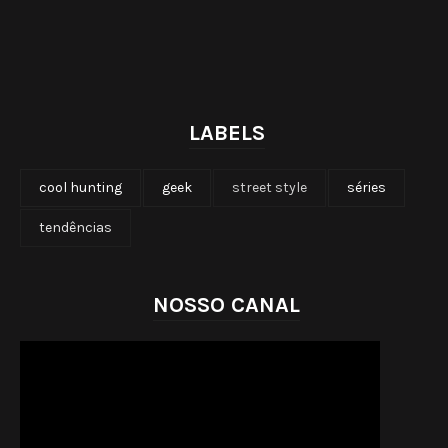
LABELS
cool hunting
geek
street style
séries
tendências
NOSSO CANAL