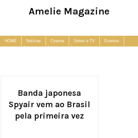
Amelie Magazine
Pop Culture, Fashion and Lifestyle Magazine
HOME
Notícias
Cinema
Séries e TV
Eventos
Podcast
Anuncie
Contato
Banda japonesa
Spyair vem ao Brasil
pela primeira vez