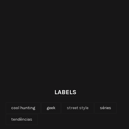
LABELS
cool hunting
geek
street style
séries
tendências