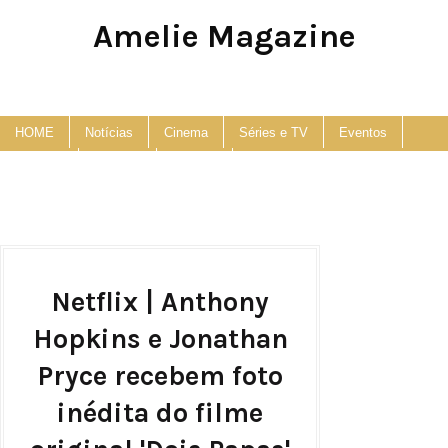
Amelie Magazine
Pop Culture, Fashion and Lifestyle Magazine
HOME
Notícias
Cinema
Séries e TV
Eventos
Podcast
Anuncie
Contato
Netflix | Anthony
Hopkins e Jonathan
Pryce recebem foto
inédita do filme