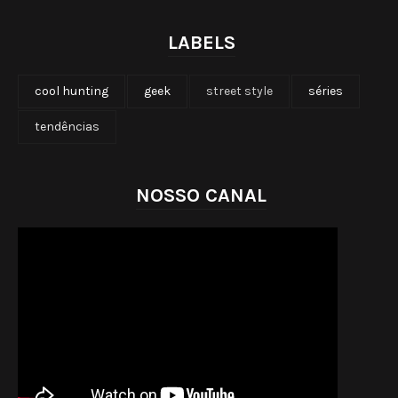
LABELS
cool hunting
geek
street style
séries
tendências
NOSSO CANAL