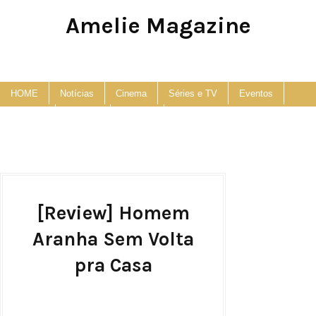
Amelie Magazine
Pop Culture, Fashion and Lifestyle Magazine
HOME
Notícias
Cinema
Séries e TV
Eventos
Podcast
Anuncie
Contato
[Review] Homem
Aranha Sem Volta
pra Casa