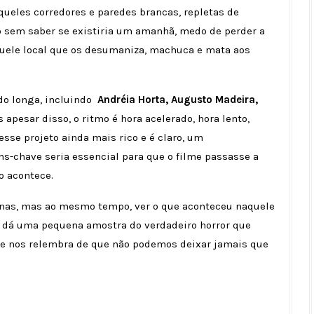
ueles corredores e paredes brancas, repletas de
o sem saber se existiria um amanhã, medo de perder a
quele local que os desumaniza, machuca e mata aos
do longa, incluindo
Andréia Horta,
Augusto Madeira,
s apesar disso, o ritmo é hora acelerado, hora lento,
sse projeto ainda mais rico e é claro, um
s-chave seria essencial para que o filme passasse a
o acontece.
nas, mas ao mesmo tempo, ver o que aconteceu naquele
s dá uma pequena amostra do verdadeiro horror que
 e nos relembra de que não podemos deixar jamais que