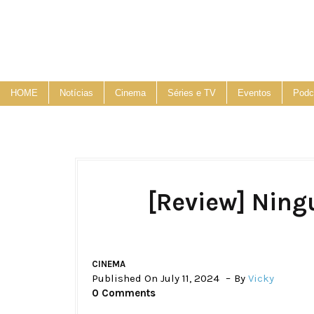
HOME
Notícias
Cinema
Séries e TV
Eventos
Podc
[Review] Ning
CINEMA
Published On July 11, 2024
By
Vicky
0 Comments