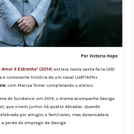
Por Victoria Hope
O Amor é Estranho’ (2014
) estreia nesta sexta-feira (09)
da e comovente história de um casal LGBTIAPN+
gow
, com Marisa Tomei completando o elenco.
inema de Sundance, em 2014, o drama acompanha George
ow), que vivem juntos há quatro décadas. Quando
celebrada por amigos e familiares, mas desencadeia
o a perda do emprego de George.