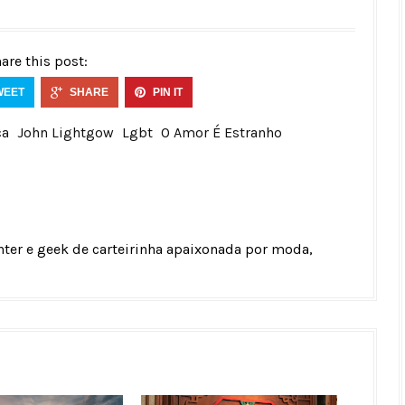
are this post:
WEET
SHARE
PIN IT
ca
John Lightgow
Lgbt
O Amor É Estranho
unter e geek de carteirinha apaixonada por moda,