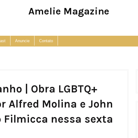
Amelie Magazine
Pop Culture, Fashion and Lifestyle Magazine
ast
Anuncie
Contato
anho | Obra LGBTQ+
r Alfred Molina e John
 Filmicca nessa sexta