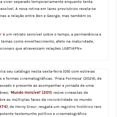
o a viver separado temporariamente enquanto tenta
ssível. A nova rotina em lares provisórios revela-se
enas a relação entre Ben e George, mas também os
o
’ é um retrato sensível sobre o tempo, a permanência e
da temas como envelhecimento, afeto na maturidade,
tucionais que atravessam relações LGBTIAPN+.
lia seu catálogo nesta sexta-feira (09) com estreias
s e formas cinematográficas. ‘Praia Formosa’ (2024), de
passado e presente ao acompanhar a jornada de uma
neo; ‘
Mundo Invisível’ (2011
) reúne cineastas de
bre as múltiplas faces da invisibilidade no mundo
1974)
, de Heiny Srour, resgata um registro histórico raro
potente testemunho político e cinematográfico.