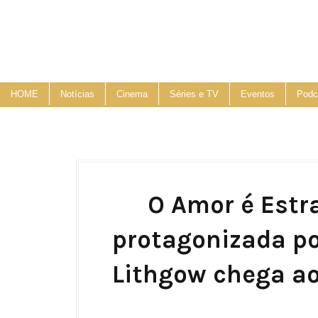
HOME
Notícias
Cinema
Séries e TV
Eventos
Podc
O Amor é Estr
protagonizada po
Lithgow chega ao