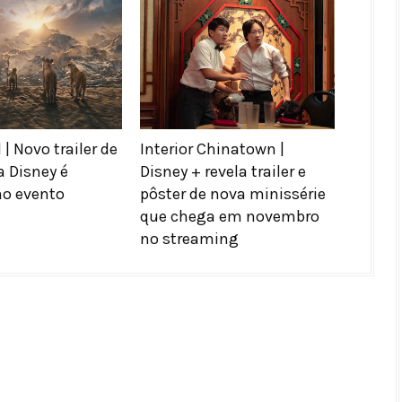
 | Novo trailer de
Interior Chinatown |
 Disney é
Disney + revela trailer e
no evento
pôster de nova minissérie
que chega em novembro
no streaming