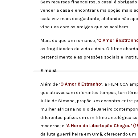
Sem recursos financeiros, o casal é obrigad
vender a casa e encontrar uma opção mais ace
cada vez mais desgastante, afetando não ap
vínculos com os amigos que os acolhem.
Mais do que um romance, ‘
O Amor é Estranh
as fragilidades da vida a dois. O filme abor
pertencimento e as pressões sociais e insti
E mais!
Além de ‘
O Amor é Estranho
’, a FILMICCA amp
que atravessam diferentes tempos, território
Julia de Simone, propõe um encontro entre 
mulher africana no Rio de Janeiro contemporâ
diferentes países em um filme antológico so
moderno; e ‘
A Hora da Libertação Chegou’ (
da luta guerrilheira em Omã, oferecendo um 