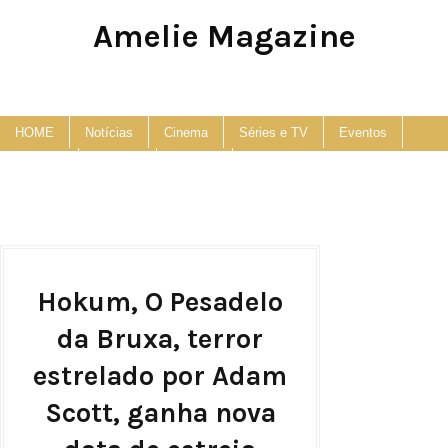
Amelie Magazine
Pop Culture, Fashion and Lifestyle Magazine
HOME
Notícias
Cinema
Séries e TV
Eventos
Podcast
Anuncie
Contato
Hokum, O Pesadelo
da Bruxa, terror
estrelado por Adam
Scott, ganha nova