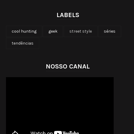
LABELS
cool hunting
geek
street style
séries
tendências
NOSSO CANAL