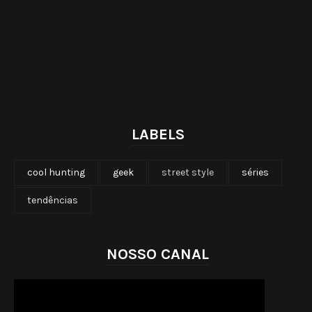
LABELS
cool hunting
geek
street style
séries
tendências
NOSSO CANAL