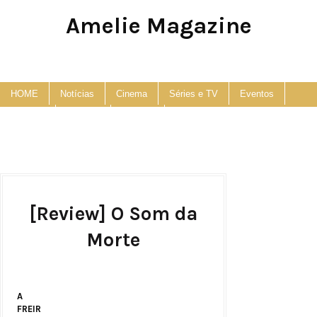
Amelie Magazine
Pop Culture, Fashion and Lifestyle Magazine
HOME
Notícias
Cinema
Séries e TV
Eventos
Podcast
Anuncie
Contato
[Review] O Som da
Morte
A
FREIR