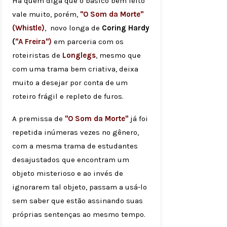
Há quem diga que o básico bem feito
vale muito, porém,
"O Som da Morte"
(Whistle)
, novo longa de
Coring Hardy
(
"A Freira")
em parceria com os
roteiristas de
Longlegs
, mesmo que
com uma trama bem criativa, deixa
muito a desejar por conta de um
roteiro frágil e repleto de furos.
A premissa de
"O Som da Morte"
já foi
repetida inúmeras vezes no gênero,
com a mesma trama de estudantes
desajustados que encontram um
objeto misterioso e ao invés de
ignorarem tal objeto, passam a usá-lo
sem saber que estão assinando suas
próprias sentenças ao mesmo tempo.