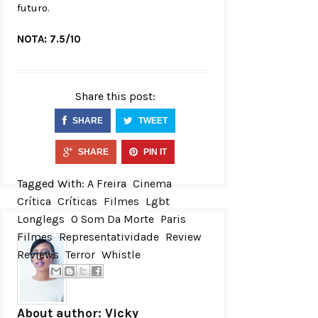
futuro.
NOTA: 7.5/10
Share this post:
SHARE
TWEET
SHARE
PIN IT
Tagged With:
A Freira
Cinema
Crítica
Críticas
Filmes
Lgbt
Longlegs
O Som Da Morte
Paris
Filmes
Representatividade
Review
Reviews
Terror
Whistle
About author:
Vicky