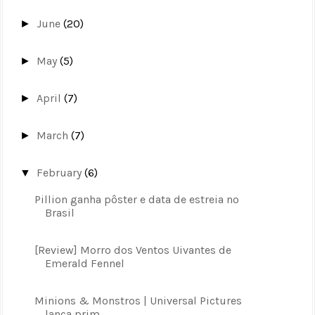
June
(20)
►
May
(5)
►
April
(7)
►
March
(7)
►
February
(6)
▼
Pillion ganha pôster e data de estreia no
Brasil
[Review] Morro dos Ventos Uivantes de
Emerald Fennel
Minions & Monstros | Universal Pictures
lança prim...