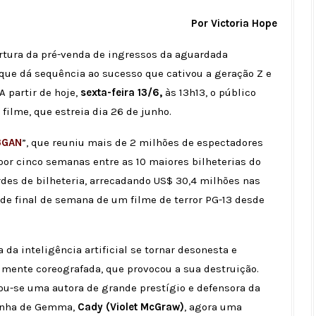
Por Victoria Hope
ertura da pré-venda de ingressos da aguardada
a que dá sequência ao sucesso que cativou a geração Z e
A partir de hoje,
sexta-feira 13/6,
às 13h13, o público
 filme, que estreia dia 26 de junho.
3GAN
”, que reuniu mais de 2 milhões de espectadores
or cinco semanas entre as 10 maiores bilheterias do
des de bilheteria, arrecadando US$ 30,4 milhões nas
a de final de semana de um filme de terror PG-13 desde
a inteligência artificial se tornar desonesta e
mente coreografada, que provocou a sua destruição.
nou-se uma autora de grande prestígio e defensora da
rinha de Gemma,
Cady (Violet McGraw)
, agora uma