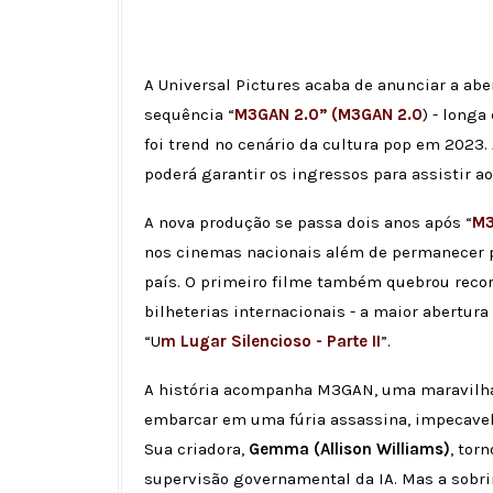
A Universal Pictures acaba de anunciar a ab
sequência “
M3GAN 2.0” (M3GAN 2.0
) - long
foi trend no cenário da cultura pop em 2023. 
poderá garantir os ingressos para assistir ao
A nova produção se passa dois anos após “
M
nos cinemas nacionais além de permanecer p
país. O primeiro filme também quebrou recor
bilheterias internacionais - a maior abertur
“U
m Lugar Silencioso - Parte II
”.
A história acompanha M3GAN, uma maravilha d
embarcar em uma fúria assassina, impecavel
Sua criadora,
Gemma (Allison Williams)
, tor
supervisão governamental da IA. Mas a sob