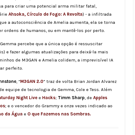
 para criar uma potencial arma militar fatal,
érie
Ahsoka, Círculo de Fogo: A Revolta
) - a infiltrada
que a autoconsciência de Amelia aumenta, ela se torna
er ordens de humanos, ou em mantê-los por perto.
 Gemma percebe que a única opção é ressuscitar
s) e fazer algumas atualizações para deixá-la mais
caminhos de M3GAN e Amelia colidem, a imprevisível IA
par perfeito.
hnstone
, “
M3GAN 2.0
” traz de volta Brian Jordan Alvarez
de equipe de tecnologia de Gemma, Cole e Tess. Além
turday Night Live
e
Hacks
;
Timm Sharp
, de
Apples
ios
; e o vencedor do Grammy e onze vezes indicado ao
ho da Água
e
O que Fazemos nas Sombras.