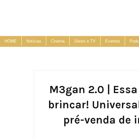
HOME
Notícias
Cinema
Séries e TV
Eventos
Podc
M3gan 2.0 | Ess
brincar! Universal
pré-venda de i