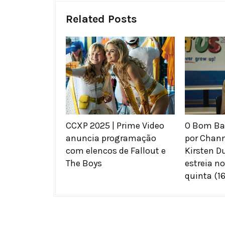
Related Posts
CCXP 2025 | Prime Video
O Bom Ban
anuncia programação
por Chan
com elencos de Fallout e
Kirsten D
The Boys
estreia n
quinta (16