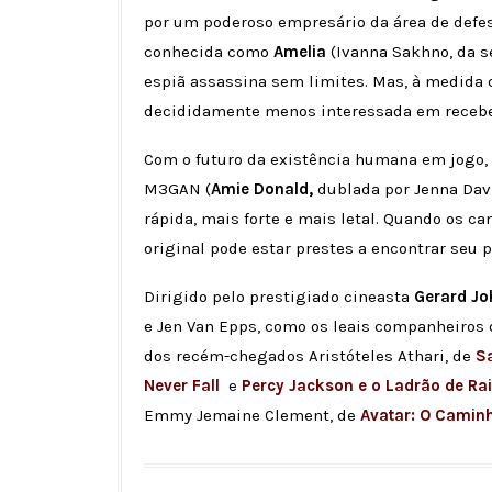
por um poderoso empresário da área de defesa
conhecida como
Amelia
(Ivanna Sakhno, da s
espiã assassina sem limites. Mas, à medida 
decididamente menos interessada em receb
Com o futuro da existência humana em jogo,
M3GAN (
Amie Donald,
dublada por Jenna Davi
rápida, mais forte e mais letal. Quando os 
original pode estar prestes a encontrar seu 
Dirigido pelo prestigiado cineasta
Gerard Jo
e Jen Van Epps, como os leais companheiros 
dos recém-chegados Aristóteles Athari, de
Sa
Never Fall
e
Percy Jackson e o Ladrão de Ra
Emmy Jemaine Clement, de
Avatar: O Camin