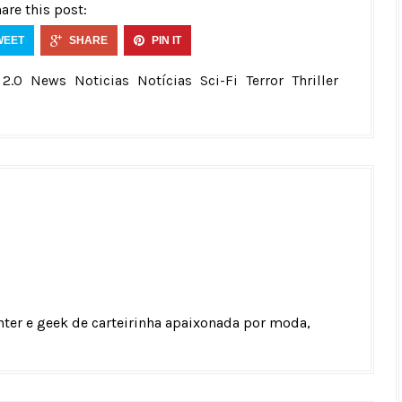
are this post:
WEET
SHARE
PIN IT
2.0
News
Noticias
Notícias
Sci-Fi
Terror
Thriller
unter e geek de carteirinha apaixonada por moda,