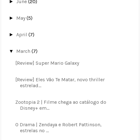
June
(20)
►
May
(5)
►
April
(7)
►
March
(7)
▼
[Review] Super Mario Galaxy
[Review] Eles Vão Te Matar, novo thriller
estrelad...
Zootopia 2 | Filme chega ao catálogo do
Disney+ em...
O Drama | Zendaya e Robert Pattinson,
estrelas no ...