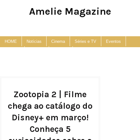
Amelie Magazine
Pop Culture, Fashion and Lifestyle Magazine
HOME
Notícias
Cinema
Séries e TV
Eventos
Podcast
Anuncie
Contato
Zootopia 2 | Filme
chega ao catálogo do
Disney+ em março!
Conheça 5