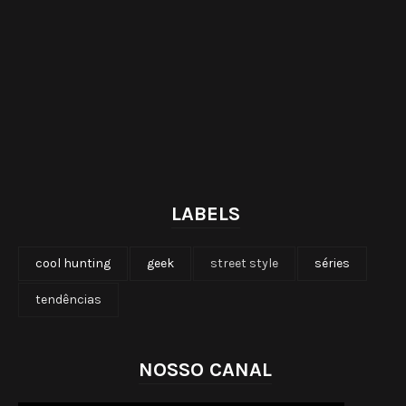
LABELS
cool hunting
geek
street style
séries
tendências
NOSSO CANAL