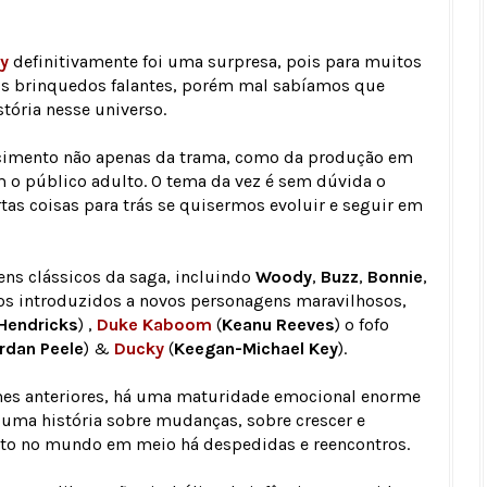
y
definitivamente foi uma surpresa, pois para muitos
o dos brinquedos falantes, porém mal sabíamos que
tória nesse universo.
imento não apenas da trama, como da produção em
 o público adulto. O tema da vez é sem dúvida o
as coisas para trás se quisermos evoluir e seguir em
ns clássicos da saga, incluindo
Woody
,
Buzz
,
Bonnie
,
s introduzidos a novos personagens maravilhosos,
 Hendricks
) ,
Duke Kaboom
(
Keanu Reeves
) o fofo
rdan Peele
) &
Ducky
(
Keegan-Michael Key
).
lmes anteriores, há uma maturidade emocional enorme
uma história sobre mudanças, sobre crescer e
ito no mundo em meio há despedidas e reencontros.