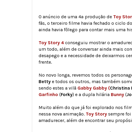
O anúncio de uma 4ª produção de
Toy Stor
fãs, o terceiro filme havia fechado o cicl
ainda havia fôlego para contar mais uma his
Toy Story 4
conseguiu mostrar o amadurec
um todo, além de conversar ainda mais com
desapego e a necessidade de deixarmos cert
frente.
No novo longa, revemos todos os personage
Betty
e todos os outros, mas também somo
sendo estes a vilã
Gabby Gabby (
Christina
Garfinho
(
Forky
) e a dupla hilária
Bunny
(
Jo
Muito além do que já foi explorado nos fi
nessa nova animação.
Toy Story
sempre foi 
amadurecer, além de encontrar seu propós