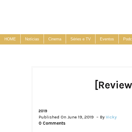
HOME
Notícias
Cinema
Séries e TV
Eventos
Podc
[Review
2019
Published On June 19, 2019
By
Vicky
0 Comments