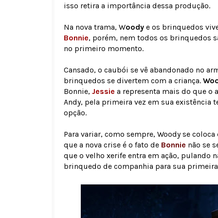
isso retira a importância dessa produção.
Na nova trama, W
oody
e os brinquedos viv
Bonnie
, porém, nem todos os brinquedos sã
no primeiro momento.
Cansado, o caubói se vê abandonado no ar
brinquedos se divertem com a criança.
Wo
Bonnie,
Jessie
a representa mais do que o a
Andy, pela primeira vez em sua existência
opção.
Para variar, como sempre, Woody se coloca 
que a nova crise é o fato de
Bonnie
não se se
que o velho xerife entra em ação, pulando 
brinquedo de companhia para sua primeira 