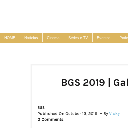
HOME
Notícias
Cinema
Séries e TV
Eventos
Podc
BGS 2019 | Ga
BGS
Published On October 13, 2019
By
Vicky
0 Comments