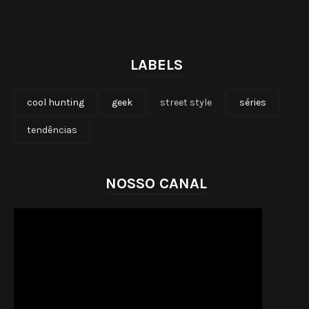
LABELS
cool hunting
geek
street style
séries
tendências
NOSSO CANAL