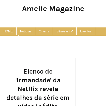
Amelie Magazine
Pop Culture, Fashion and Lifestyle Magazine
HOME
Notícias
Cinema
Séries e TV
Eventos
Podcast
Anuncie
Contato
Elenco de
'Irmandade' da
Netflix revela
detalhes da série em