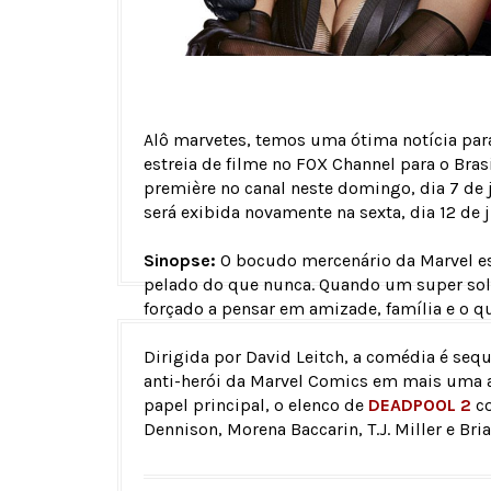
Alô marvetes, temos uma ótima notícia par
estreia de filme no FOX Channel para o Bras
première no canal neste domingo, dia 7 de 
será exibida novamente na sexta, dia 12 de 
Sinopse:
O bocudo mercenário da Marvel es
pelado do que nunca. Quando um super so
forçado a pensar em amizade, família e o q
Dirigida por David Leitch, a comédia é seq
anti-herói da Marvel Comics em mais uma av
papel principal, o elenco de
DEADPOOL 2
co
Dennison, Morena Baccarin, T.J. Miller e Bri