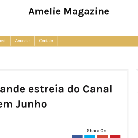
Amelie Magazine
Pop Culture, Fashion and Lifestyle Magazine
ast
Anuncie
Contato
rande estreia do Canal
em Junho