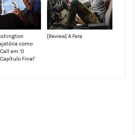
ashington
[Review] A Fera
rajetória como
Call em ‘O
 Capítulo Final’