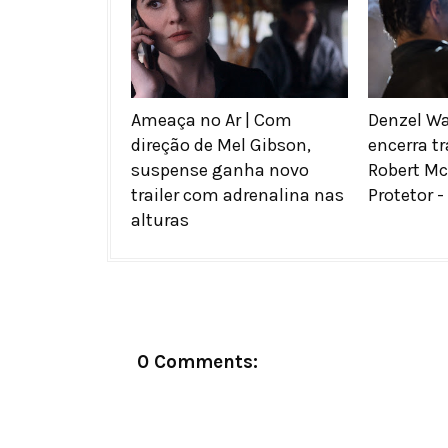
Ameaça no Ar | Com
Denzel W
direção de Mel Gibson,
encerra t
suspense ganha novo
Robert Mc
trailer com adrenalina nas
Protetor -
alturas
0 Comments: