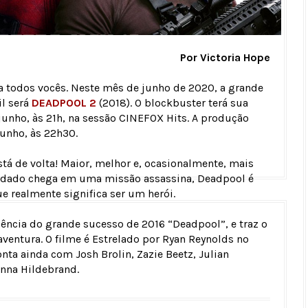
Por Victoria Hope
a todos vocês. Neste mês de junho de 2020, a grande
il será
DEADPOOL 2
(2018). O blockbuster terá sua
junho, às 21h, na sessão CINEFOX Hits. A produção
junho, às 22h30.
tá de volta! Maior, melhor e, ocasionalmente, mais
ldado chega em uma missão assassina, Deadpool é
ue realmente significa ser um herói.
uência do grande sucesso de 2016 “Deadpool”, e traz o
entura. O filme é Estrelado por Ryan Reynolds no
nta ainda com Josh Brolin, Zazie Beetz, Julian
anna Hildebrand.