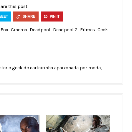
are this post:
WEET
SHARE
PIN IT
 Fox
Cinema
Deadpool
Deadpool 2
Filmes
Geek
unter e geek de carteirinha apaixonada por moda,