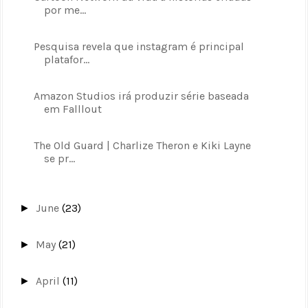
por me...
Pesquisa revela que instagram é principal
platafor...
Amazon Studios irá produzir série baseada
em Falllout
The Old Guard | Charlize Theron e Kiki Layne
se pr...
June
(23)
►
May
(21)
►
April
(11)
►