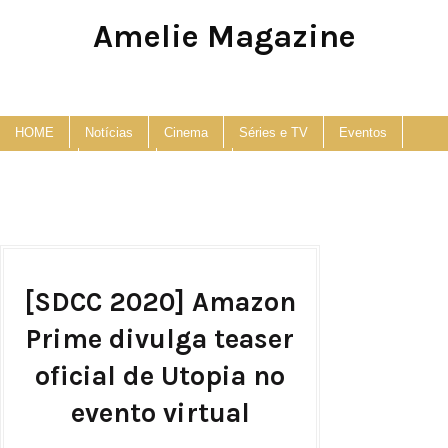
Amelie Magazine
Pop Culture, Fashion and Lifestyle Magazine
HOME
Notícias
Cinema
Séries e TV
Eventos
Podcast
Anuncie
Contato
[SDCC 2020] Amazon
Prime divulga teaser
oficial de Utopia no
evento virtual