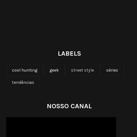
LABELS
cool hunting
geek
street style
séries
tendências
NOSSO CANAL