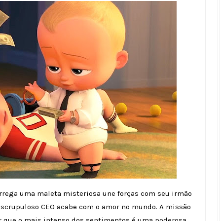
arrega uma maleta misteriosa une forças com seu irmão
nescrupuloso CEO acabe com o amor no mundo. A missão
var que o mais intenso dos sentimentos é uma poderosa