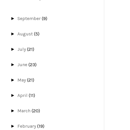
September
(9)
►
August
(5)
►
July
(21)
►
June
(23)
►
May
(21)
►
April
(11)
►
March
(20)
►
February
(19)
►