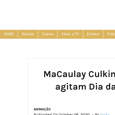
HOME
Notícias
Cinema
Séries e TV
Eventos
Podc
MaCaulay Culkin
agitam Dia d
ANIMAÇÃO
Published On October 06, 2020
By
Vicky