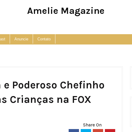
Amelie Magazine
Pop Culture, Fashion and Lifestyle Magazine
ast
Anuncie
Contato
 e Poderoso Chefinho
as Crianças na FOX