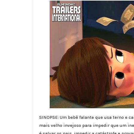
SINOPSE: Um bebê falante que usa terno e c
mais velho invejoso para impedir que um i
é salvar os pais, impedir a catástrofe e pro