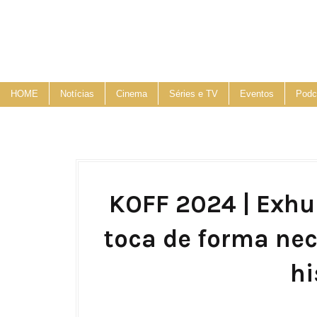
HOME
Notícias
Cinema
Séries e TV
Eventos
Podc
KOFF 2024 | Exhu
toca de forma ne
hi