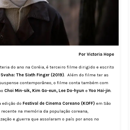
Por Victoria Hope
eria do ano na Coréia, é terceiro filme dirigido e escrito
e
Svaha: The Sixth Finger (2019)
. Além do filme ter as
e suspense contemporâneo, o filme conta também com
mo
Choi Min-sik, Kim Go-eun, Lee Do-hyun
e
Yoo Hai-jin
.
a edição do
Festival de Cinema Coreano (KOFF)
em São
a recente na memória da população coreana,
zação e guerra que assolaram o país por anos no