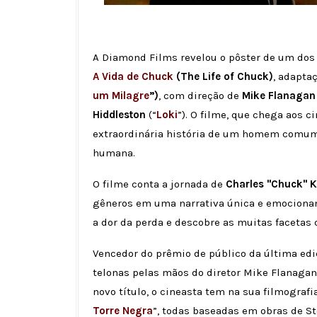
A Diamond Films revelou o pôster de um do
A Vida de Chuck
(The Life of Chuck)
, adapta
um Milagre
”)
, com direção de
Mike Flanagan
Hiddleston
(“
Loki
”). O filme, que chega aos 
extraordinária história de um homem comum, 
humana.
O filme conta a jornada de
Charles "Chuck" K
gêneros em uma narrativa única e emocionant
a dor da perda e descobre as muitas facetas
Vencedor do prêmio de público da última ed
telonas pelas mãos do diretor Mike Flanagan
novo título, o cineasta tem na sua filmografia
Torre Negra
”, todas baseadas em obras de S