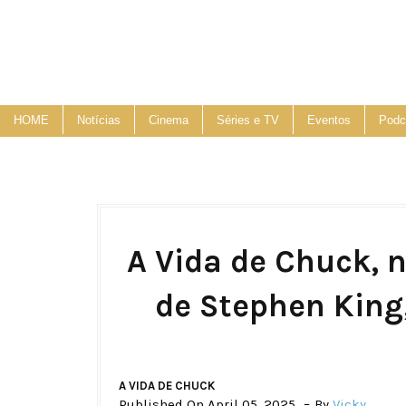
HOME
Notícias
Cinema
Séries e TV
Eventos
Podc
A Vida de Chuck, 
de Stephen King,
A VIDA DE CHUCK
Published On April 05, 2025
By
Vicky