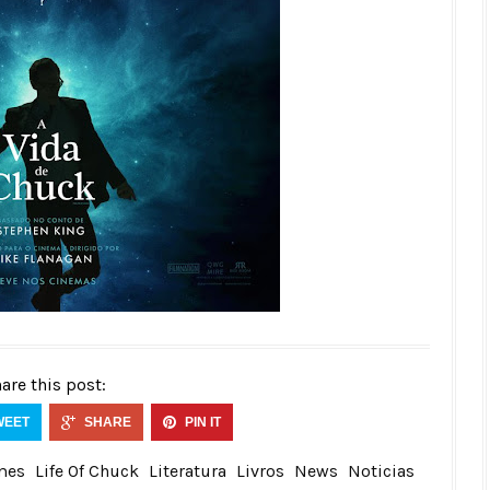
are this post:
WEET
SHARE
PIN IT
mes
Life Of Chuck
Literatura
Livros
News
Noticias