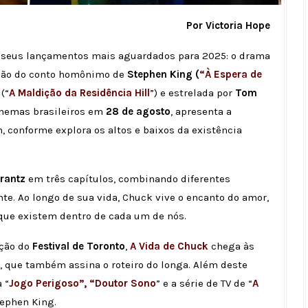
Por Victoria Hope
s seus lançamentos mais aguardados para 2025: o drama
ção do conto homônimo de
Stephen King (
“À Espera de
(“
A Maldição da Residência Hill
”) e estrelada por
Tom
cinemas brasileiros em
28 de agosto
, apresenta a
conforme explora os altos e baixos da existência
rantz
em três capítulos, combinando diferentes
e. Ao longo de sua vida, Chuck vive o encanto do amor,
 que existem dentro de cada um de nós.
ição do
Festival de Toronto
,
A Vida de Chuck
chega às
, que também assina o roteiro do longa. Além deste
 “
Jogo Perigoso”, “Doutor Sono
” e a série de TV de “
A
tephen King.