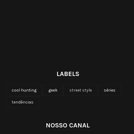
LABELS
cool hunting
geek
street style
séries
tendências
NOSSO CANAL