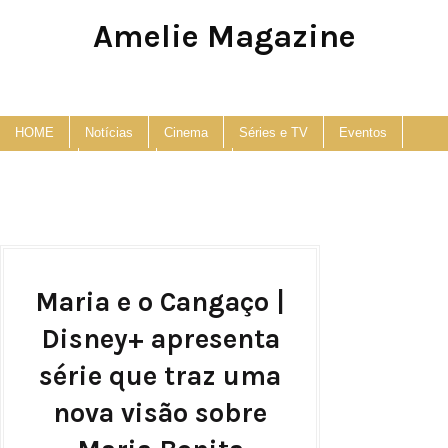
Amelie Magazine
Pop Culture, Fashion and Lifestyle Magazine
HOME
Notícias
Cinema
Séries e TV
Eventos
Podcast
Anuncie
Contato
Maria e o Cangaço |
Disney+ apresenta
série que traz uma
nova visão sobre