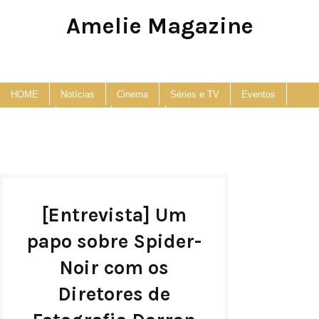
Amelie Magazine
Pop Culture, Fashion and Lifestyle Magazine
HOME
Notícias
Cinema
Séries e TV
Eventos
Podcast
Anuncie
Contato
[Entrevista] Um
papo sobre Spider-
Noir com os
Diretores de