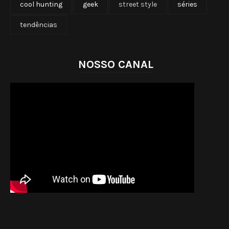
cool hunting
geek
street style
séries
tendências
NOSSO CANAL