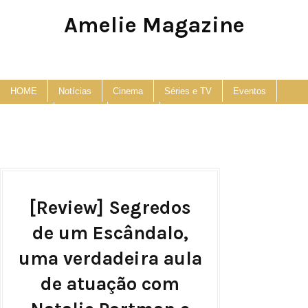
Amelie Magazine
Pop Culture, Fashion and Lifestyle Magazine
HOME
Notícias
Cinema
Séries e TV
Eventos
Podcast
Anuncie
Contato
[Review] Segredos
de um Escândalo,
uma verdadeira aula
de atuação com