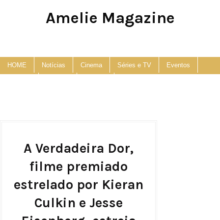
Amelie Magazine
Pop Culture, Fashion and Lifestyle Magazine
HOME
Notícias
Cinema
Séries e TV
Eventos
Podcast
Anuncie
Contato
A Verdadeira Dor,
filme premiado
estrelado por Kieran
Culkin e Jesse