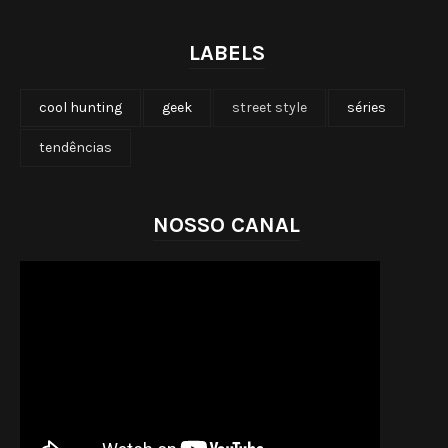
LABELS
cool hunting
geek
street style
séries
tendências
NOSSO CANAL