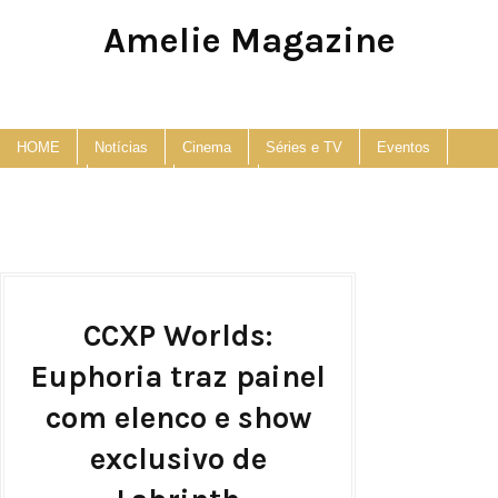
Amelie Magazine
Pop Culture, Fashion and Lifestyle Magazine
HOME
Notícias
Cinema
Séries e TV
Eventos
Podcast
Anuncie
Contato
CCXP Worlds:
Euphoria traz painel
com elenco e show
exclusivo de