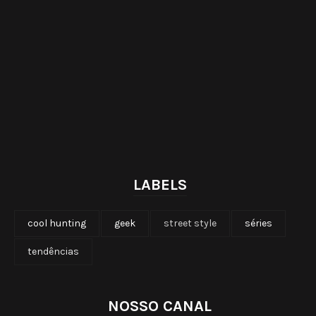
LABELS
cool hunting
geek
street style
séries
tendências
NOSSO CANAL