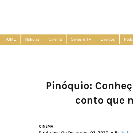
HOME
Notícias
Cinema
Séries e TV
Eventos
Podc
Pinóquio: Conheça
conto que 
CINEMA
Published On December 03, 2020
By
Vicky