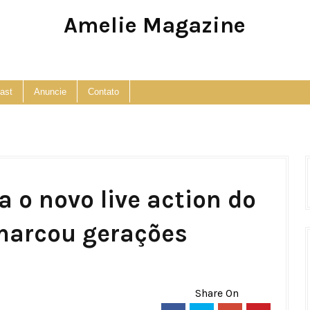
Amelie Magazine
Pop Culture, Fashion and Lifestyle Magazine
ast
Anuncie
Contato
 o novo live action do
marcou gerações