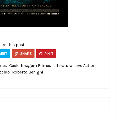
are this post:
WEET
SHARE
PIN IT
lmes
Geek
Imagem Filmes
Literatura
Live Action
ochio
Roberto Benigni