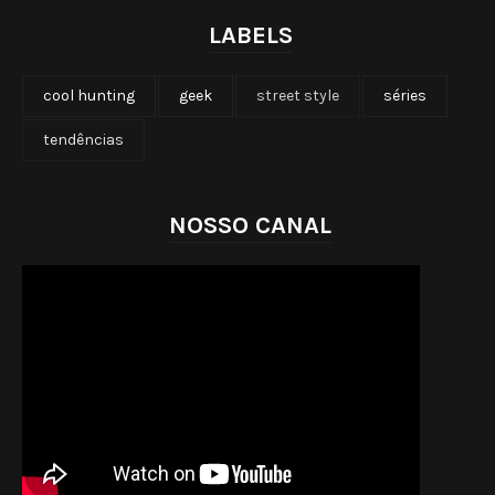
LABELS
cool hunting
geek
street style
séries
tendências
NOSSO CANAL