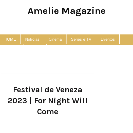
Amelie Magazine
Pop Culture, Fashion and Lifestyle Magazine
HOME
Notícias
Cinema
Séries e TV
Eventos
Podcast
Anuncie
Contato
Festival de Veneza
2023 | For Night Will
Come