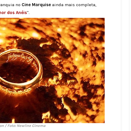
franquia no
Cine Marquise
ainda mais completa,
hor dos Anéis
''.
on / Foto: Newline Cinema