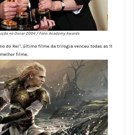
dução no Oscar 2004 / Foto: Academy Awards
no do Rei'', último filme da trilogia venceu todas as 11
melhor filme.