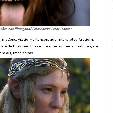
esões nas filmagens/ Foto: Acervo Peter Jackson
filmagens, Viggo Mortensen, que interpretou Aragorn,
ete de Uruk-hai. Em vez de interromper a produção, ele
l em algumas cenas.