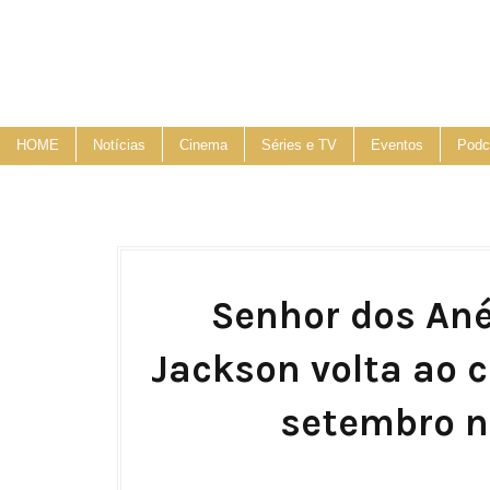
HOME
Notícias
Cinema
Séries e TV
Eventos
Podc
Senhor dos Anéi
Jackson volta ao c
setembro n