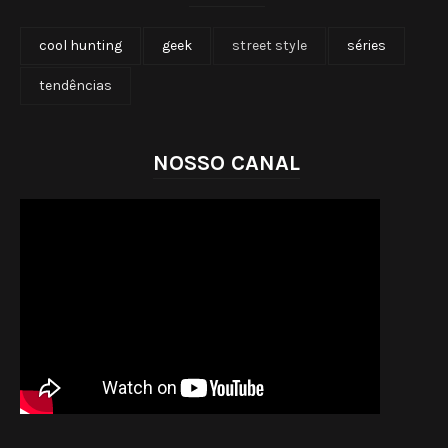
cool hunting
geek
street style
séries
tendências
NOSSO CANAL