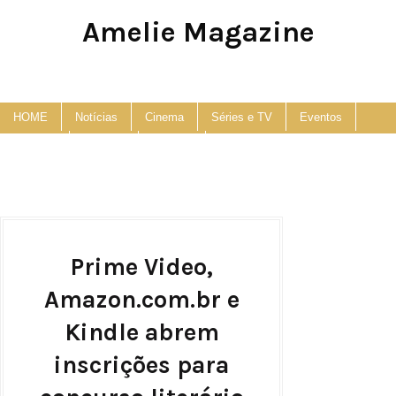
Amelie Magazine
Pop Culture, Fashion and Lifestyle Magazine
HOME
Notícias
Cinema
Séries e TV
Eventos
Podcast
Anuncie
Contato
Prime Video,
Amazon.com.br e
Kindle abrem
inscrições para