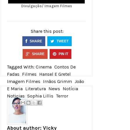
Divulgação/ Imagem Filmes
Share this post:
SHARE
TWEET
SHARE
PIN IT
Tagged With:
Cinema
Contos De
Fadas
Filmes
Hansel E Gretel
Imagem Filmes
Irnãos Grimm
João
E Maria
Literatura
News
Notícia
Noticias
Sophia Lillis
Terror
About author:
Vicky