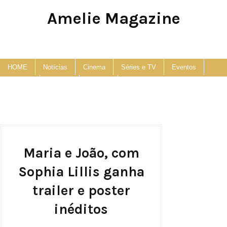
Amelie Magazine
Pop Culture, Fashion and Lifestyle Magazine
HOME
Notícias
Cinema
Séries e TV
Eventos
Podcast
Anuncie
Contato
Maria e João, com
Sophia Lillis ganha
trailer e poster
inéditos