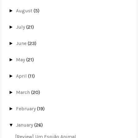
August
(5)
►
July
(21)
►
June
(23)
►
May
(21)
►
April
(11)
►
March
(20)
►
February
(19)
►
January
(26)
▼
[Review] Um Espião Animal