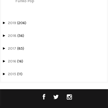
Funko Pop
2019
(206)
►
2018
(56)
►
2017
(85)
►
2016
(16)
►
2015
(11)
►