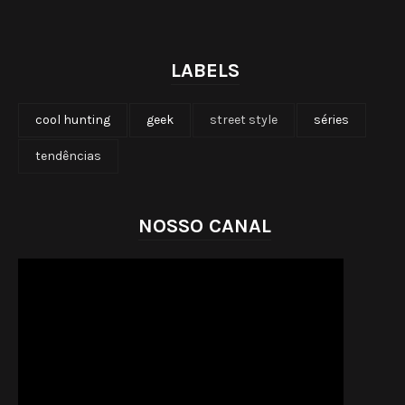
LABELS
cool hunting
geek
street style
séries
tendências
NOSSO CANAL