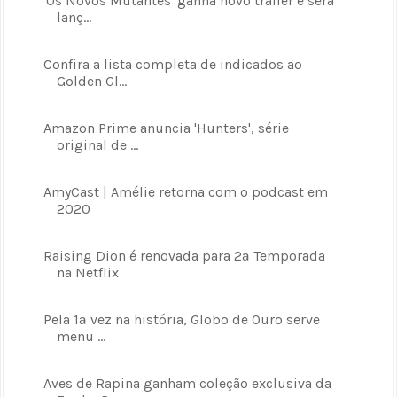
'Os Novos Mutantes' ganha novo trailer e será
lanç...
Confira a lista completa de indicados ao
Golden Gl...
Amazon Prime anuncia 'Hunters', série
original de ...
AmyCast | Amélie retorna com o podcast em
2020
Raising Dion é renovada para 2ª Temporada
na Netflix
Pela 1ª vez na história, Globo de Ouro serve
menu ...
Aves de Rapina ganham coleção exclusiva da