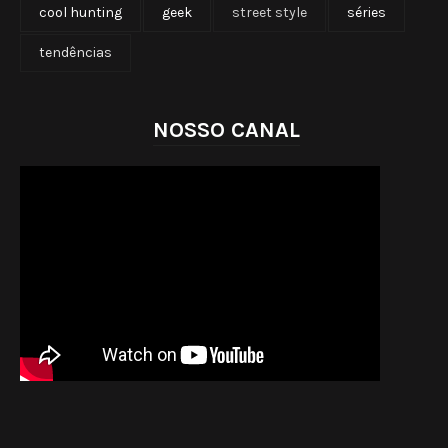
cool hunting
geek
street style
séries
tendências
NOSSO CANAL