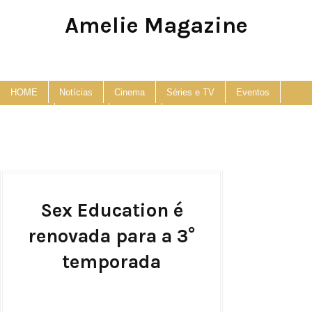
Amelie Magazine
Pop Culture, Fashion and Lifestyle Magazine
HOME
Notícias
Cinema
Séries e TV
Eventos
Podcast
Anuncie
Contato
Sex Education é
renovada para a 3°
temporada