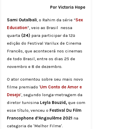
Por Victoria Hope
Sami Outalbali
, o Rahim da série “
Sex
Education
”, veio ao Brasil nessa
quarta
(24)
para participar da 12ª
edição do Festival Varilux de Cinema
Francês, que acontecerá nos cinemas
de todo Brasil, entre os dias 25 de
novembro e 8 de dezembro.
O ator comentou sobre seu mais novo
filme premiado '
Um Conto de Amor e
Desejo
', segundo longa-metragem da
diretor tunisina
Leyla Bouzid,
que com
esse título, venceu o
Festival Du Film
Francophone d’Angoulême 2021
na
categoria de 'Melhor Filme'.