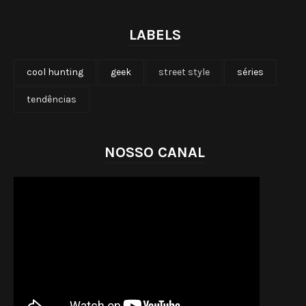
LABELS
cool hunting
geek
street style
séries
tendências
NOSSO CANAL