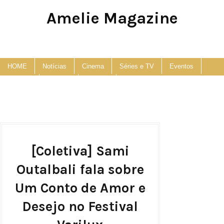
Amelie Magazine
Pop Culture, Fashion and Lifestyle Magazine
HOME
Notícias
Cinema
Séries e TV
Eventos
Podcast
Anuncie
Contato
[Coletiva] Sami
Outalbali fala sobre
Um Conto de Amor e
Desejo no Festival