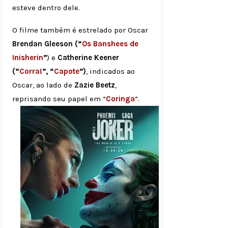
esteve dentro dele.
O filme também é estrelado por Oscar
Brendan Gleeson (“
Os Banshees de
Inisherin
”
) e
Catherine Keener
(“
Corra!
”, “
Capote
”)
, indicados ao
Oscar, ao lado de
Zazie Beetz
,
reprisando seu papel em “
Coringa
”.