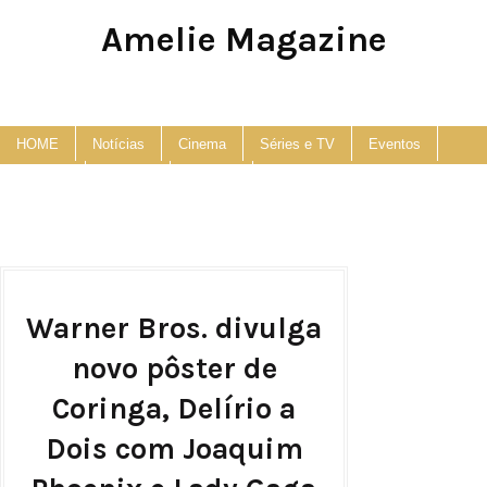
Amelie Magazine
Pop Culture, Fashion and Lifestyle Magazine
HOME
Notícias
Cinema
Séries e TV
Eventos
Podcast
Anuncie
Contato
Warner Bros. divulga
novo pôster de
Coringa, Delírio a
Dois com Joaquim