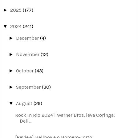
2025
(177)
►
2024
(241)
▼
December
(4)
►
November
(12)
►
October
(43)
►
September
(30)
►
August
(29)
▼
Rock in Rio 2024 | Warner Bros. leva Coringa:
Delí...
[Review] Hellboy e o Homem-Torto