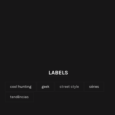
LABELS
cool hunting
geek
street style
séries
tendências