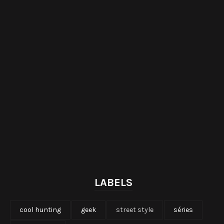
LABELS
cool hunting
geek
street style
séries