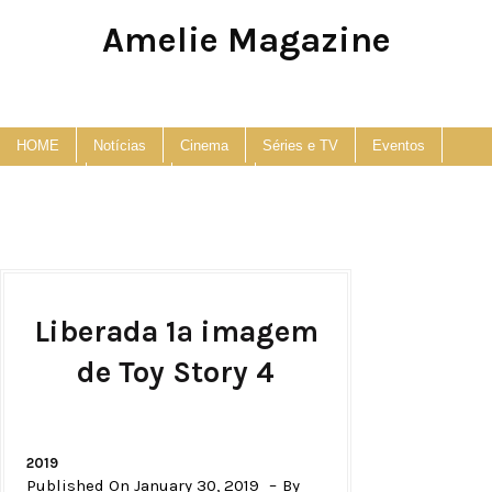
Amelie Magazine
Pop Culture, Fashion and Lifestyle Magazine
HOME
Notícias
Cinema
Séries e TV
Eventos
Podcast
Anuncie
Contato
Liberada 1ª imagem
de Toy Story 4
2019
Published On January 30, 2019
By