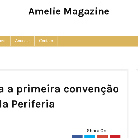
Amelie Magazine
Pop Culture, Fashion and Lifestyle Magazine
ast
Anuncie
Contato
a a primeira convenção
a Periferia