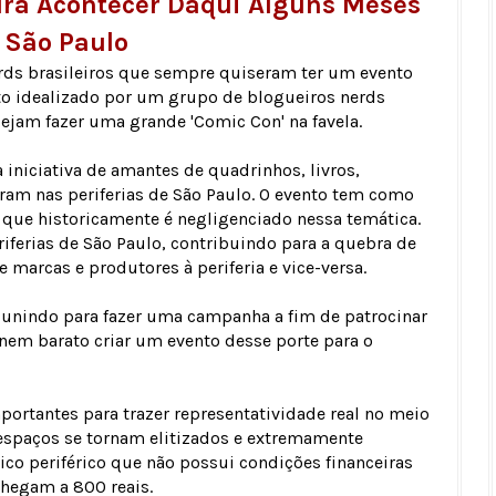
 Irá Acontecer Daqui Alguns Meses
São Paulo
rds brasileiros que sempre quiseram ter um evento
eto idealizado por um grupo de blogueiros nerds
sejam fazer uma grande 'Comic Con' na favela.
iniciativa de amantes de quadrinhos, livros,
ram nas periferias de São Paulo. O evento tem como
so que historicamente é negligenciado nessa temática.
riferias de São Paulo, contribuindo para a quebra de
 marcas e produtores à periferia e vice-versa.
se unindo para fazer uma campanha a fim de patrocinar
 nem barato criar um evento desse porte para o
ortantes para trazer representatividade real no meio
espaços se tornam elitizados e extremamente
lico periférico que não possui condições financeiras
chegam a 800 reais.