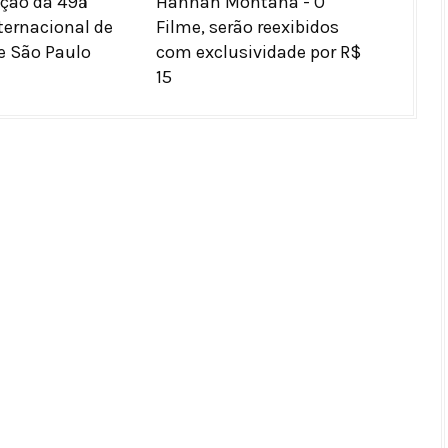
ção da 49ª
Hannah Montana - O
ternacional de
Filme, serão reexibidos
e São Paulo
com exclusividade por R$
15