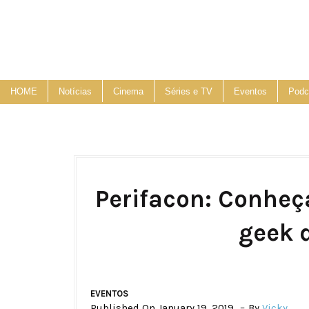
HOME
Notícias
Cinema
Séries e TV
Eventos
Podc
Perifacon: Conheç
geek d
EVENTOS
Published On January 19, 2019
By
Vicky