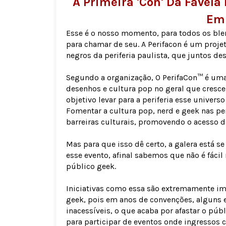
A Primeira 'con' Da Favela
Em 
Esse é o nosso momento, para todos os ble
para chamar de seu. A Perifacon é um proj
negros da periferia paulista, que juntos de
Segundo a organização, O PerifaCon™ é uma 
desenhos e cultura pop no geral que cresce
objetivo levar para a periferia esse univer
Fomentar a cultura pop, nerd e geek nas pe
barreiras culturais, promovendo o acesso de
Mas para que isso dê certo, a galera está 
esse evento, afinal sabemos que não é fácil
público geek.
Iniciativas como essa são extremamente imp
geek, pois em anos de convenções, alguns 
inacessíveis, o que acaba por afastar o púb
para participar de eventos onde ingressos 