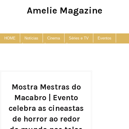
Amelie Magazine
Pop Culture, Fashion and Lifestyle Magazine
HOME
Notícias
Cinema
Séries e TV
Eventos
Podcast
Anuncie
Contato
Mostra Mestras do
Macabro | Evento
celebra as cineastas
de horror ao redor