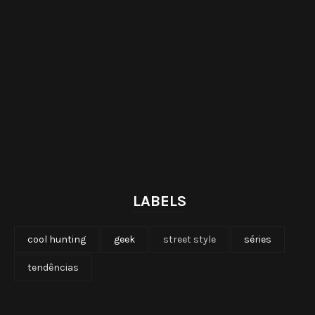
LABELS
cool hunting
geek
street style
séries
tendências