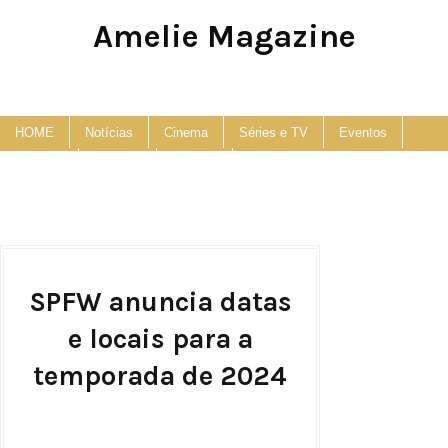
Amelie Magazine
Pop Culture, Fashion and Lifestyle Magazine
HOME
Notícias
Cinema
Séries e TV
Eventos
Podcast
Anuncie
Contato
SPFW anuncia datas
e locais para a
temporada de 2024