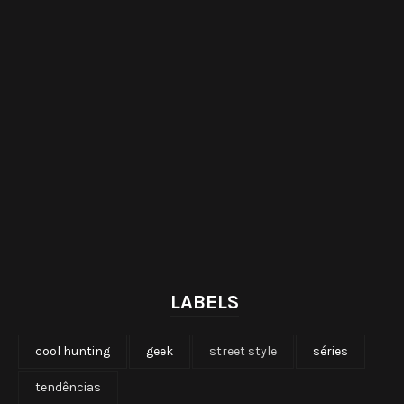
LABELS
cool hunting
geek
street style
séries
tendências