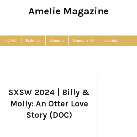
Amelie Magazine
Pop Culture, Fashion and Lifestyle Magazine
HOME
Notícias
Cinema
Séries e TV
Eventos
Podcast
Anuncie
Contato
SXSW 2024 | Billy &
Molly: An Otter Love
Story (DOC)