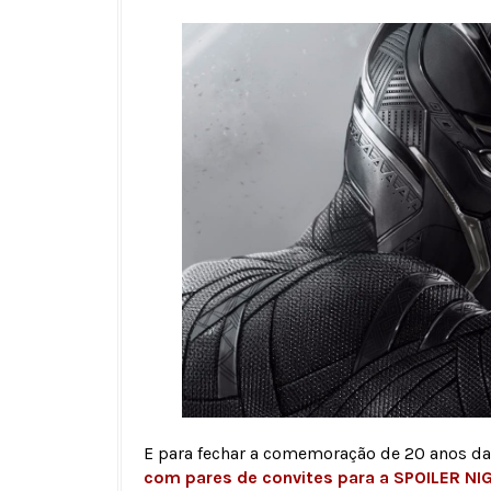
E para fechar a comemoração de 20 anos d
com pares de convites para a SPOILER NI