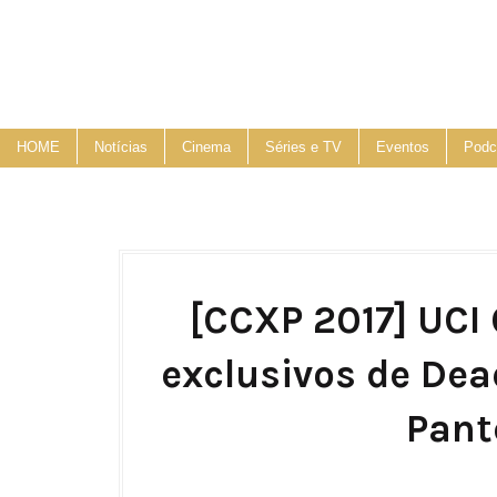
HOME
Notícias
Cinema
Séries e TV
Eventos
Podc
[CCXP 2017] UCI
exclusivos de Dea
Pant