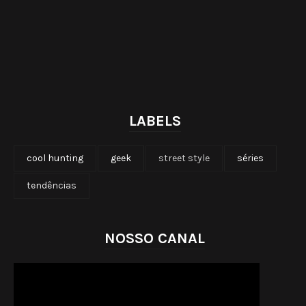
LABELS
cool hunting
geek
street style
séries
tendências
NOSSO CANAL