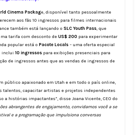
rld Cinema Packag
e, disponível tanto pessoalmente
erecem aos fãs 10 ingressos para filmes internacionais
dance também está lançando o
SLC Youth Pass
, que
uma tarifa com desconto de
US$ 200
para experimentar
anda popular está o
Pacote Locals
– uma oferta especial
e inclui
10 ingressos
para exibições presenciais para
eção de ingressos antes que as vendas de ingressos de
m público apaixonado em Utah e em todo o país online,
 talentos, capacitar artistas e projetos independentes
 a histórias impactantes”, disse Joana Vicente, CEO do
ções abrangentes de engajamento, convidamos você a se
estival e a programação que impulsiona conversas