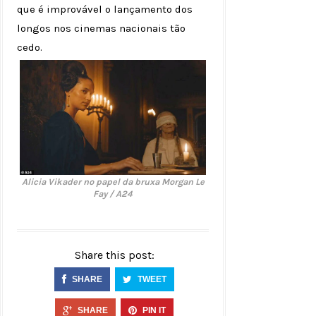
que é improvável o lançamento dos
longos nos cinemas nacionais tão
cedo.
Alicia Vikader no papel da bruxa Morgan Le
Fay / A24
Share this post:
SHARE
TWEET
SHARE
PIN IT