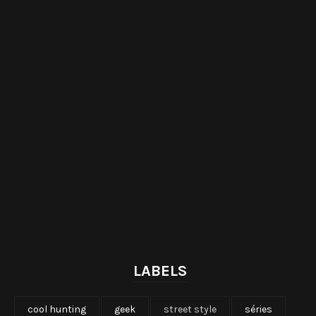
LABELS
cool hunting
geek
street style
séries